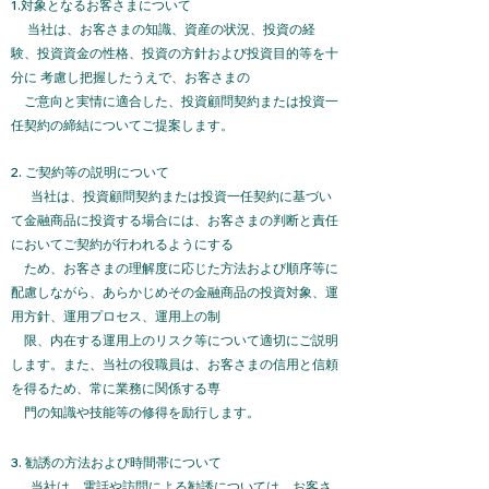
1.対象となるお客さまについて
当社は、お客さまの知識、資産の状況、投資の経
験、投資資金の性格、投資の方針および投資目的等を十
分に 考慮し把握したうえで、お客さまの
ご意向と実情に適合した、投資顧問契約または投資一
任契約の締結について
ご提案します。
2. ご契約等の説明について
当社は、投資顧問契約または投資一任契約に基づい
て金融商品に投資する場合には、お客さまの判断と責任
においてご契約が行われるようにする
ため、お客さまの理解度に応じた方法および順序等に
配慮しながら、あらかじめその金融商品の投資対象、運
用方針、運用プロセス、運用上の
制
限、内在する運用上のリスク等について適切にご説明
します。また、当社の役職員は、お客さまの信用と信頼
を得るため、常に業務に関係する専
門の知識や技能等の修得を励行します。
3. 勧誘の方法および時間帯について
当社は、電話や訪問による勧誘については、お客さ