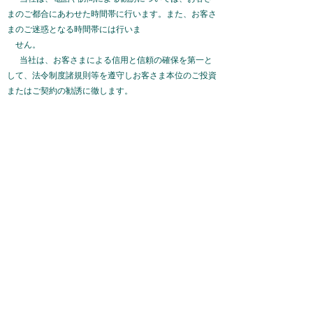
まのご都合にあわせた時間帯に行います。また、お客さ
まのご迷惑となる時間帯には行い
ま
せん。
当社は、お客さまによる信用と信頼の確保を第一と
して、法令制度諸規則等を遵守しお客さま本位のご投資
またはご契約の勧誘に徹します。
4. その他
当社は、不適切な勧誘が行われないよう、法令制度
諸規則等を遵守し、適切な内部管理体制とリスク管理体
制を整備しながら、ガバナンス（企
業統治）の強化に努めていきます。
勧誘方針に関するお問合せ
TEL
: ０３ー６８０４−９７９１
受付時間
: ８：００ ～ １７：００
〔土
、
日、祝日（振替休日を
含む）・年末年始（12月31日～1月3日）を除く〕
株式会社シナジーキャピトルマネージメント