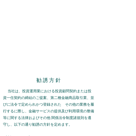
Synergy Capital
Management
問い合わせ
​勧 誘 方 針
当社は、投資運用業における投資顧問契約または投
資一任契約の締結のご提案、第二種金融商品取引業、並
びに法令で定められかつ登録された その他の業務を履
行するに際し、金融サービスの提供及び利用環境の整備
等に関する法律およびその他 関係法令制度諸規則を遵
守し、以下の通り勧誘の方針を定めます。