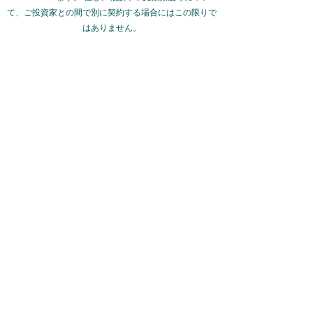
て、ご投資家との間で別に契約する場合にはこの限りで
はありません。
尚、投資顧問契約にはクーリング･オフ制度
が適用されます。ご契約されたご投資家が、投資顧問契
約に関する契約締結時書面を当社より
受領した日から起算して１０日経過するまで
の間に、書面による意思表示を行う場合には、当初契約
した投資顧問契約の解除を行うこと
が
できます。
3. ご注意
上記１．および２．の事項は、投資一任契約およ
び投資顧問契約にかかる一般的なリスクと費用を想定し
ており、それらは個別に契約される
内容や投資条件等によって異なります。具体的なリ
スクや費用等に関する詳細は、必ずご投資家において当
社より交付する「契約締結前交付
書
面」および「契約締結時交付書面」等により十分に
ご確認下さい。