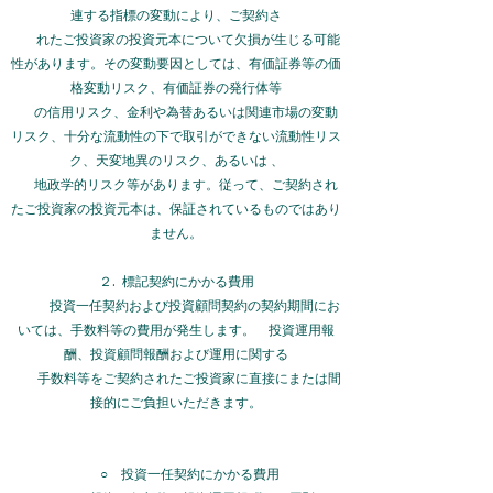
連する指標の変動により、ご契約
さ
れたご投資家の投資元本について欠損が生じる可能
性があります。その変動要因としては、有価証券等の価
格変動リスク、有価証券の発行体等
の信用リスク、金利や為替あるいは関連市場の変動
リスク、十分な流動性の下で取引ができない流動性リス
ク、天変地異のリスク、あるいは 、
地
政学的リスク等があります。従って、ご契約され
たご投資家の投資元本は、保証されているものではあり
ません。
２. 標記契約にかかる費用
投資一任契約および投資顧問契約の契約期間にお
いては、手数料等の費用が発生します。 投資運用報
酬、投資顧問報酬および運用に関する
手数料等をご契約されたご投資家に直接にまたは間
接的にご負担いただきます。
○ 投資一任契約にかかる費用